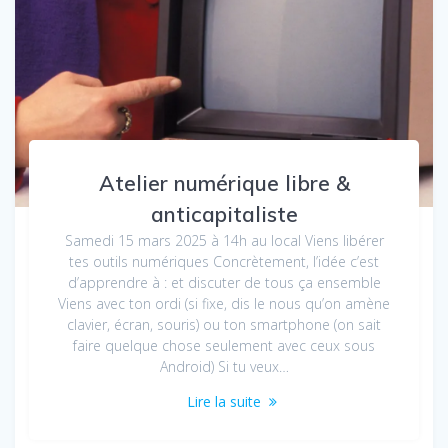
Atelier numérique libre &
anticapitaliste
Samedi 15 mars 2025 à 14h au local Viens libérer
tes outils numériques Concrètement, l’idée c’est
d’apprendre à : et discuter de tous ça ensemble
Viens avec ton ordi (si fixe, dis le nous qu’on amène
clavier, écran, souris) ou ton smartphone (on sait
faire quelque chose seulement avec ceux sous
Android) Si tu veux…
Lire la suite