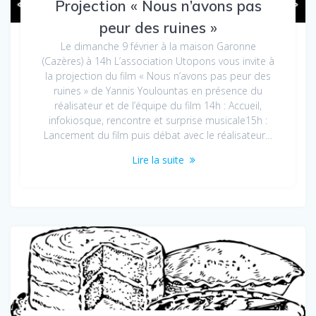
Projection « Nous n’avons pas
peur des ruines »
Le dimanche 9 février à la maison Garonne
(Cazères) à 14h L’association Utopons vous invite à
la projection du film « Nous n’avons pas peur des
ruines » de Yannis Youlountas en présence du
réalisateur et de l’équipe du film 14h : Accueil,
infokiosque, rencontre et surprise musicale15h :
Lancement du film puis débat avec le réalisateur…
Lire la suite