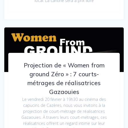
local. La cantine sera à prix libre
Projection de « Women from
ground Zéro » : 7 courts-
métrages de réalisatrices
Gazaouies
Le vendredi 20 février à 19h30 au cinéma des
capucins de Cazères, nous vous invitons à la
projection de court-métrage de réalisatrices
Gazaouies. À travers leurs court-métrages, ces
réalisatrices offrent un regard intime sur leur