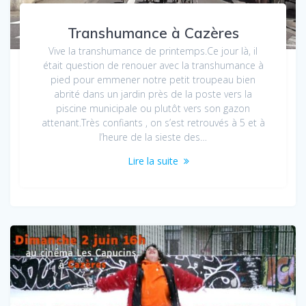
Transhumance à Cazères
Vive la transhumance de printemps.Ce jour là, il
était question de renouer avec la transhumance à
pied pour emmener notre petit troupeau bien
abrité dans un jardin près de la poste vers la
piscine municipale ou plutôt vers son gazon
attenant.Très confiants , on s’est retrouvés à 5 et à
l’heure de la sieste des…
Lire la suite