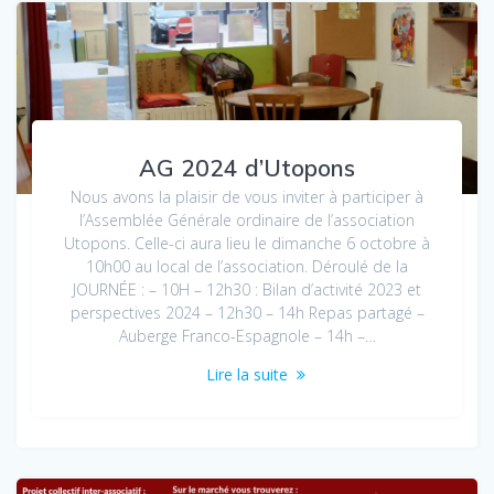
AG 2024 d’Utopons
Nous avons la plaisir de vous inviter à participer à
l’Assemblée Générale ordinaire de l’association
Utopons. Celle-ci aura lieu le dimanche 6 octobre à
10h00 au local de l’association. Déroulé de la
JOURNÉE : – 10H – 12h30 : Bilan d’activité 2023 et
perspectives 2024 – 12h30 – 14h Repas partagé –
Auberge Franco-Espagnole – 14h –…
Lire la suite