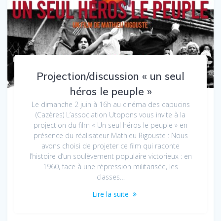
Projection/discussion « un seul
héros le peuple »
Le dimanche 2 juin à 16h au cinéma des capucins
(Cazères) L’association Utopons vous invite à la
projection du film « Un seul héros le peuple » en
présence du réalisateur Mathieu Rigouste : Nous
avons choisi de projeter ce film qui raconte
l’histoire d’un soulèvement populaire victorieux : en
1960, face à une répression militarisée, les
classes…
Lire la suite