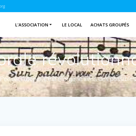
org
L’ASSOCIATION
LE LOCAL
ACHATS GROUPÉS
rale révolutionn
Penser l’utopie, c’est élargir le sens des possibles