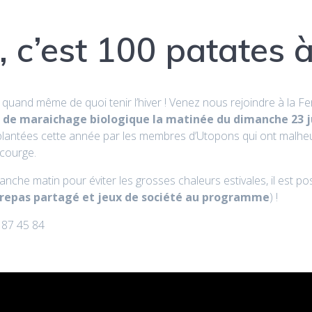
, c’est 100 patates à
s quand même de quoi tenir l’hiver ! Venez nous rejoindre à la F
 de maraichage biologique la matinée du dimanche 23 ju
plantées cette année par les membres d’Utopons qui ont malhe
 courge.
he matin pour éviter les grosses chaleurs estivales, il est pos
1 (repas partagé et jeux de société au programme
) !
0 87 45 84