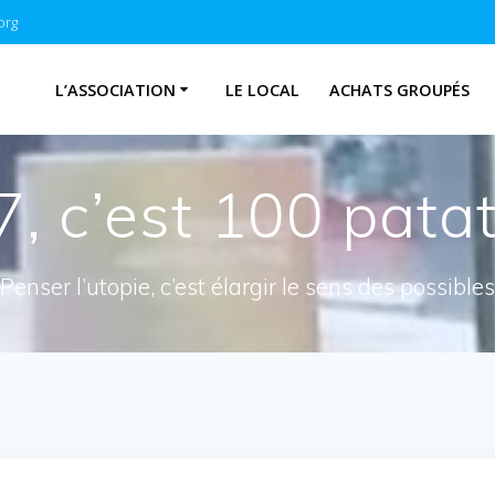
org
L’ASSOCIATION
LE LOCAL
ACHATS GROUPÉS
7, c’est 100 patat
Penser l’utopie, c’est élargir le sens des possibles