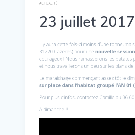
ACTUALITÉ
23 juillet 2017
Il y aura cette fois-ci moins d’une tonne, mai
31220 Cazères) pour une
nouvelle session
courageux ! Nous ramasserons les patates 
et nous travaillerons un peu sur les plans de
Le maraichage commençant assez tôt le dimanc
sur place dans l’habitat groupé l’AN 0
Pour plus d’infos, contactez Camille au 06 6
A dimanche !!!