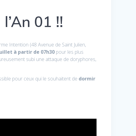
 l’An 01 !!
erme Intention (48 Avenue de Saint Julien,
illet à partir de 07h30
pour les plus
ureusement subi une attaque de doryphores,
sible pour ceux qui le souhaitent de
dormir