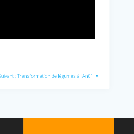
Article
Suivant :
Transformation de légumes à l’An01
suivant
: