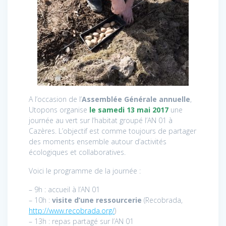
A l’occasion de l’
Assemblée Générale annuelle
,
Utopons organise
le samedi 13 mai 2017
une
journée au vert sur l’habitat groupé l’AN 01 à
Cazères. L’objectif est comme toujours de partager
des moments ensemble autour d’activités
écologiques et collaboratives.
Voici le programme de la journée :
– 9h : accueil à l’AN 01
– 10h :
visite d’une ressourcerie
(Recobrada,
http://www.recobrada.org/
)
– 13h : repas partagé sur l’AN 01