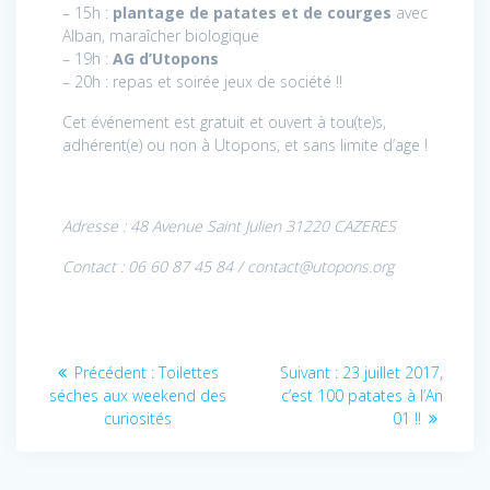
– 15h :
plantage de patates et de courges
avec
Alban, maraîcher biologique
– 19h :
AG d’Utopons
– 20h : repas et soirée jeux de société !!
Cet événement est gratuit et ouvert à tou(te)s,
adhérent(e) ou non à Utopons, et sans limite d’age !
Adresse : 48 Avenue Saint Julien 31220 CAZERES
Contact : 06 60 87 45 84 / contact@utopons.org
Navigation
Article
Article
Précédent :
Toilettes
Suivant :
23 juillet 2017,
de
précédent
suivant
séches aux weekend des
c’est 100 patates à l’An
:
:
curiosités
01 !!
l’article