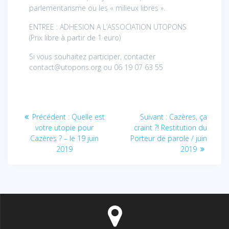
parlementarisme ou les « milieux libres ».
ENTREE : ADHESION A L’ASSOCIATION UTOPONS
(Prix libre à partir de 1 euro)
Si vous souhaitez participer, contacter
contact@utopons.org ou 06 19 07 63 55
Navigation
Article
Article
Précédent :
Quelle est
Suivant :
Cazères, ça
de
précédent
suivant
votre utopie pour
craint ?! Restitution du
:
:
Cazères ? – le 19 juin
Porteur de parole / juin
l’article
2019
2019