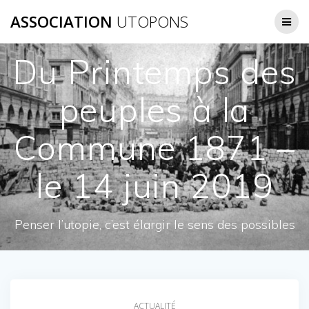
Passer
ASSOCIATION
UTOPONS
au
contenu
Du Printemps des
peuples à la
Commune 1871 –
le 14 juin 2019
Penser l’utopie, c’est élargir le sens des possibles
ACTUALITÉ