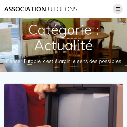
Passer
ASSOCIATION
UTOPONS
au
contenu
Catégorie :
Actualité
Penser l’utopie, c’est élargir le sens des possibles