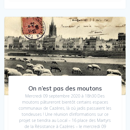
On n’est pas des moutons
Mercredi 09 septembre 2020 à 18h30 Des
moutons pâtureront bientôt certains espaces
communaux de Cazères, là où jadis passaient les
tondeuses ! Une réunion d’informations sur ce
projet se tiendra au Local – 16 place des Martyrs
de la Résistance à Cazères – le mercredi 09