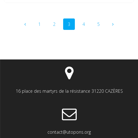
Navigation
Page
Page
Page
Page
Page
1
2
3
4
5
au
sein
des
articles
16 place des martyrs de la résistance 31220 CAZÈRES
contact@utopons.org