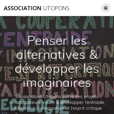
Passer
ASSOCIATION
UTOPONS
au
contenu
Penser les
alternatives &
développer les
imaginaires
L’association Utopons porte des projets
émancipateurs visant à développer l’entraide,
l’autonomie, l’imagination et l’esprit critique.