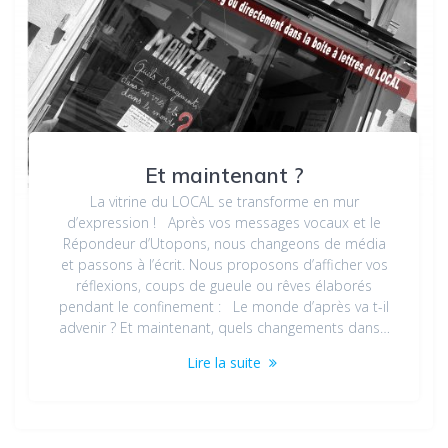
Et maintenant ?
La vitrine du LOCAL se transforme en mur
d’expression ! Après vos messages vocaux et le
Répondeur d’Utopons, nous changeons de média
et passons à l’écrit. Nous proposons d’afficher vos
réflexions, coups de gueule ou rêves élaborés
pendant le confinement : Le monde d’après va t-il
advenir ? Et maintenant, quels changements dans…
Lire la suite