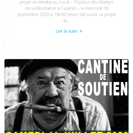
projet se tiendra au Local – 16 place des Martyrs
de la Résistance à Cazères – le mercredi 09
spetembre 2020 à 18h30 Venez découvrir ce projet
et…
Lire la suite