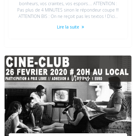
bonheurs, vos craintes, vos espoirs…. ATTENTION :
Pas plus de 4 MINUTES sinon le répondeur coupe !!!
ATTENTION BIS : On ne reçoit pas les textos ! D’ici…
Lire la suite