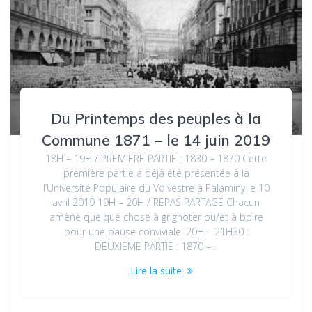
Du Printemps des peuples à la
Commune 1871 – le 14 juin 2019
18H – 19H / PREMIERE PARTIE : 1830 – 1870 Cette
première partie a déjà été présentée à la
l’Université Populaire du Volvestre à Palaminy le 10
avril 2019 19H – 20H / REPAS PARTAGE Chacun
amène quelque chose à grignoter ou/et à boire
pour une pause conviviale. 20H – 21H30 :
DEUXIEME PARTIE : 1870 –…
Lire la suite